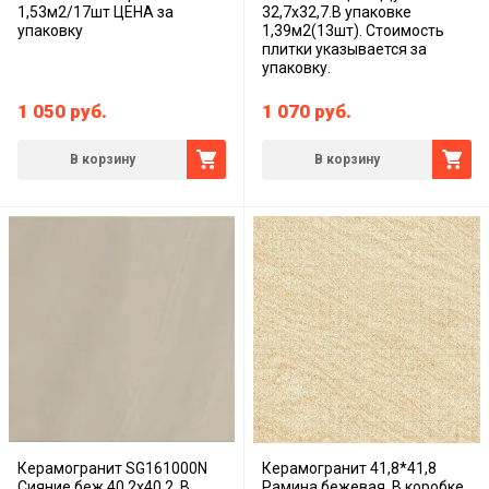
1,53м2/17шт ЦЕНА за
32,7х32,7.В упаковке
упаковку
1,39м2(13шт). Стоимость
плитки указывается за
упаковку.
1 050
руб.
1 070
руб.
В корзину
В корзину
Керамогранит SG161000N
Керамогранит 41,8*41,8
Сияние беж 40.2x40.2. В
Рамина бежевая. В коробке