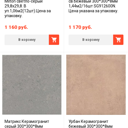
Milton светло-серый
св.бежевый 300*300*8мм
29,8x29,8. В
1,44м2/16шт SG912600N.
уп.1,06м2(12шт).Цена за
Цена указана за упаковку.
упаковку.
1 160
руб.
1 170
руб.
В корзину
В корзину
Матрикс Керамогранит
Урбан Керамогранит
серый 300*300*8мм
бежевый 300*300*8мм